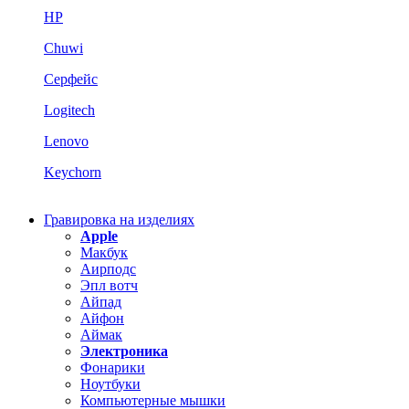
HP
Chuwi
Серфейс
Logitech
Lenovo
Keychorn
Гравировка на изделиях
Apple
Макбук
Аирподс
Эпл вотч
Айпад
Айфон
Аймак
Электроника
Фонарики
Ноутбуки
Компьютерные мышки