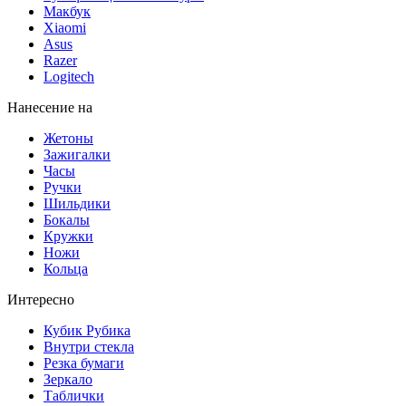
Макбук
Xiaomi
Asus
Razer
Logitech
Нанесение на
Жетоны
Зажигалки
Часы
Ручки
Шильдики
Бокалы
Кружки
Ножи
Кольца
Интересно
Кубик Рубика
Внутри стекла
Резка бумаги
Зеркало
Таблички