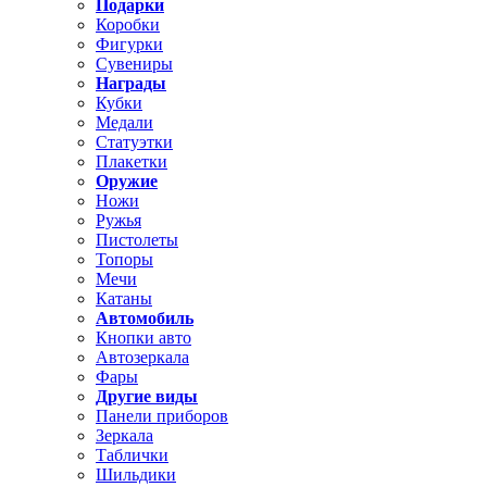
Подарки
Коробки
Фигурки
Сувениры
Награды
Кубки
Медали
Статуэтки
Плакетки
Оружие
Ножи
Ружья
Пистолеты
Топоры
Мечи
Катаны
Автомобиль
Кнопки авто
Автозеркала
Фары
Другие виды
Панели приборов
Зеркала
Таблички
Шильдики