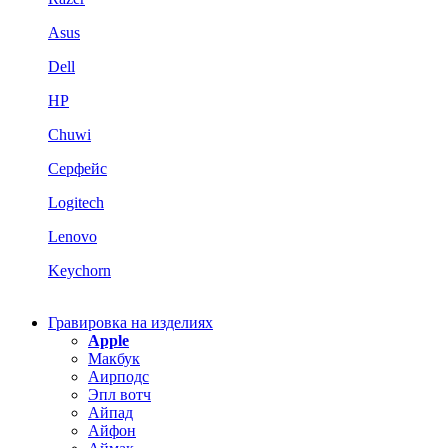
Asus
Dell
HP
Chuwi
Серфейс
Logitech
Lenovo
Keychorn
Гравировка на изделиях
Apple
Макбук
Аирподс
Эпл вотч
Айпад
Айфон