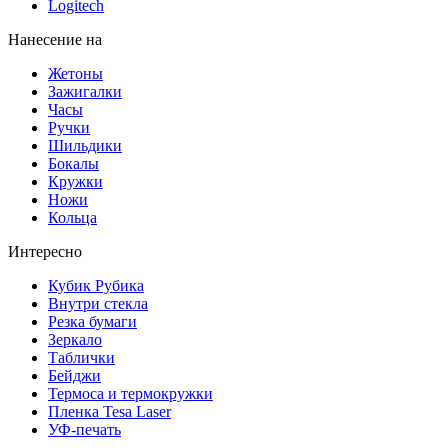
Logitech
Нанесение на
Жетоны
Зажигалки
Часы
Ручки
Шильдики
Бокалы
Кружки
Ножи
Кольца
Интересно
Кубик Рубика
Внутри стекла
Резка бумаги
Зеркало
Таблички
Бейджи
Термоса и термокружки
Пленка Tesa Laser
УФ-печать