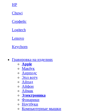
HP
Chuwi
Серфейс
Logitech
Lenovo
Keychorn
Гравировка на изделиях
Apple
Макбук
Аирподс
Эпл вотч
Айпад
Айфон
Аймак
Электроника
Фонарики
Ноутбуки
Компьютерные мышки