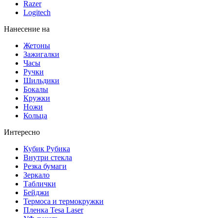
Razer
Logitech
Нанесение на
Жетоны
Зажигалки
Часы
Ручки
Шильдики
Бокалы
Кружки
Ножи
Кольца
Интересно
Кубик Рубика
Внутри стекла
Резка бумаги
Зеркало
Таблички
Бейджи
Термоса и термокружки
Пленка Tesa Laser