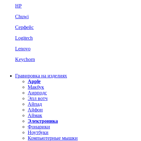
HP
Chuwi
Серфейс
Logitech
Lenovo
Keychorn
Гравировка на изделиях
Apple
Макбук
Аирподс
Эпл вотч
Айпад
Айфон
Аймак
Электроника
Фонарики
Ноутбуки
Компьютерные мышки