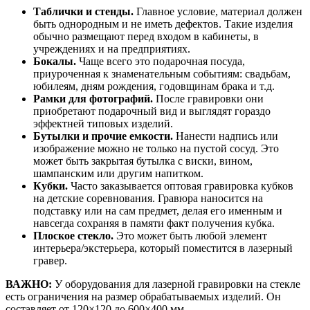
Таблички и стенды.
Главное условие, материал должен
быть однородным и не иметь дефектов. Такие изделия
обычно размещают перед входом в кабинеты, в
учреждениях и на предприятиях.
Бокалы.
Чаще всего это подарочная посуда,
приуроченная к знаменательным событиям: свадьбам,
юбилеям, дням рождения, годовщинам брака и т.д.
Рамки для фотографий.
После гравировки они
приобретают подарочный вид и выглядят гораздо
эффектней типовых изделий.
Бутылки и прочие емкости.
Нанести надпись или
изображение можно не только на пустой сосуд. Это
может быть закрытая бутылка с виски, вином,
шампанским или другим напитком.
Кубки.
Часто заказывается оптовая гравировка кубков
на детские соревнования. Гравюра наносится на
подставку или на сам предмет, делая его именным и
навсегда сохраняя в памяти факт получения кубка.
Плоское стекло.
Это может быть любой элемент
интерьера/экстерьера, который поместится в лазерный
гравер.
ВАЖНО:
У оборудования для лазерной гравировки на стекле
есть ограничения на размер обрабатываемых изделий. Он
составляет от 120×120 до 600×400 мм.