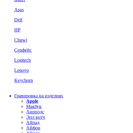
Asus
Dell
HP
Chuwi
Серфейс
Logitech
Lenovo
Keychorn
Гравировка на изделиях
Apple
Макбук
Аирподс
Эпл вотч
Айпад
Айфон