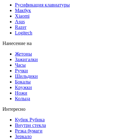
Русификация клавиатуры
Макбук
Xiaomi
Asus
Razer
Logitech
Нанесение на
Жетоны
Зажигалки
Часы
Ручки
Шильдики
Бокалы
Кружки
Ножи
Кольца
Интересно
Кубик Рубика
Внутри стекла
Резка бумаги
Зеркало