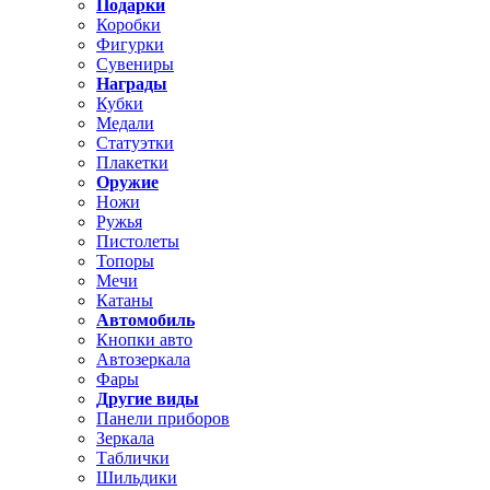
Подарки
Коробки
Фигурки
Сувениры
Награды
Кубки
Медали
Статуэтки
Плакетки
Оружие
Ножи
Ружья
Пистолеты
Топоры
Мечи
Катаны
Автомобиль
Кнопки авто
Автозеркала
Фары
Другие виды
Панели приборов
Зеркала
Таблички
Шильдики