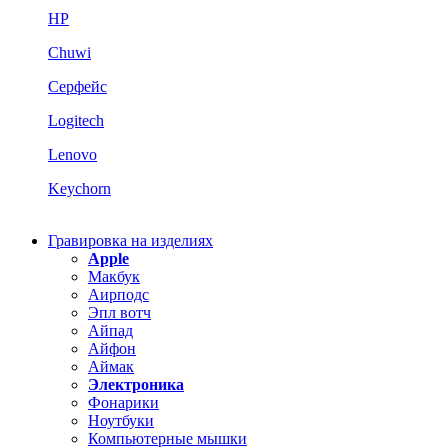
HP
Chuwi
Серфейс
Logitech
Lenovo
Keychorn
Гравировка на изделиях
Apple
Макбук
Аирподс
Эпл вотч
Айпад
Айфон
Аймак
Электроника
Фонарики
Ноутбуки
Компьютерные мышки