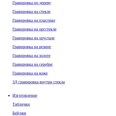
Гравировка по дереву
Гравировка на стекле
Гравировка на пластике
Гравировка на оргстекле
Гравировка на хрустале
Гравировка на резине
Гравировка на золоте
Гравировка на серебре
Гравировка на коже
3Д гравировка внутри стекла
Изготовление
Таблички
Бейджи