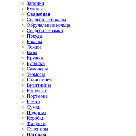
Запонки
Кулоны
Свадебная
Свадебные бокалы
Обручальные кольца
Свадебные замки
Посуда
Бокалы
Ложки
Вазы
Кружки
Бутылки
Самовары
Термосы
Галантерея
Визитницы
Кошельки
Портмоне
Ремни
Сумки
Подарки
Коробки
Фигурки
Сувениры
Награды