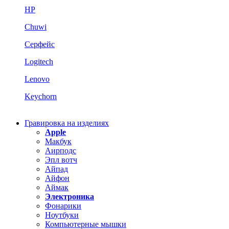
HP
Chuwi
Серфейс
Logitech
Lenovo
Keychorn
Гравировка на изделиях
Apple
Макбук
Аирподс
Эпл вотч
Айпад
Айфон
Аймак
Электроника
Фонарики
Ноутбуки
Компьютерные мышки