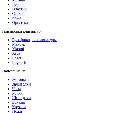
Дерево
Пластик
Стекло
Кожа
Оргстекло
Гравировка клавиатур
Русификация клавиатуры
Макбук
Xiaomi
Asus
Razer
Logitech
Нанесение на
Жетоны
Зажигалки
Часы
Ручки
Шильдики
Бокалы
Кружки
Ножи