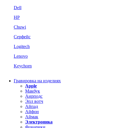
Dell
HP
Chuwi
Серфейс
Logitech
Lenovo
Keychorn
Гравировка на изделиях
Apple
Макбук
Аирподс
Эпл вотч
Айпад
Айфон
Аймак
Электроника
Фонарики