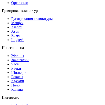
Оргстекло
Гравировка клавиатур
Русификация клавиатуры
Макбук
Xiaomi
Asus
Razer
Logitech
Нанесение на
Жетоны
Зажигалки
Часы
Ручки
Шильдики
Бокалы
Кружки
Ножи
Кольца
Интересно