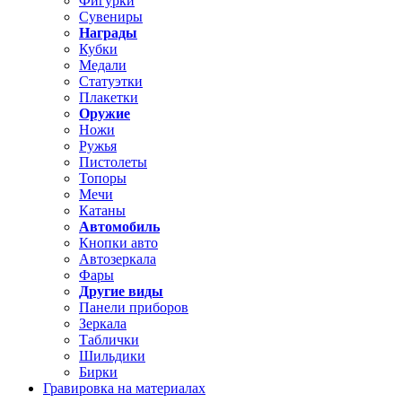
Фигурки
Сувениры
Награды
Кубки
Медали
Статуэтки
Плакетки
Оружие
Ножи
Ружья
Пистолеты
Топоры
Мечи
Катаны
Автомобиль
Кнопки авто
Автозеркала
Фары
Другие виды
Панели приборов
Зеркала
Таблички
Шильдики
Бирки
Гравировка на материалах