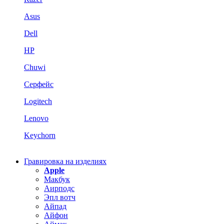
Asus
Dell
HP
Chuwi
Серфейс
Logitech
Lenovo
Keychorn
Гравировка на изделиях
Apple
Макбук
Аирподс
Эпл вотч
Айпад
Айфон