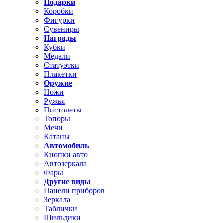
Подарки
Коробки
Фигурки
Сувениры
Награды
Кубки
Медали
Статуэтки
Плакетки
Оружие
Ножи
Ружья
Пистолеты
Топоры
Мечи
Катаны
Автомобиль
Кнопки авто
Автозеркала
Фары
Другие виды
Панели приборов
Зеркала
Таблички
Шильдики