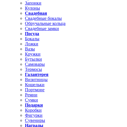
Запонки
Кулоны
Свадебная
Свадебные бокалы
Обручальные кольца
Свадебные замки
Посуда
Бокалы
Ложки
Вазы
Кружки
Бутылки
Самовары
Термосы
Галантерея
Визитницы
Кошельки
Портмоне
Ремни
Сумки
Подарки
Коробки
Фигурки
Сувениры
Награды