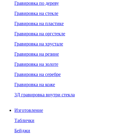
Гравировка по дереву
Гравировка на стекле
Гравировка на пластике
Гравировка на оргстекле
Гравировка на хрустале
Гравировка на резине
Гравировка на золоте
Гравировка на серебре
Гравировка на коже
3Д гравировка внутри стекла
Изготовление
Таблички
Бейджи