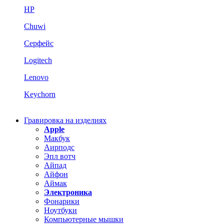
HP
Chuwi
Серфейс
Logitech
Lenovo
Keychorn
Гравировка на изделиях
Apple
Макбук
Аирподс
Эпл вотч
Айпад
Айфон
Аймак
Электроника
Фонарики
Ноутбуки
Компьютерные мышки